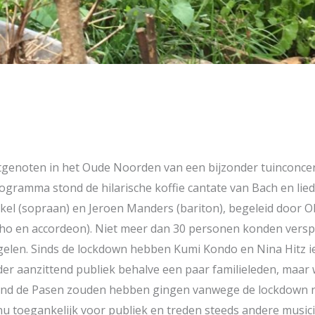
noten in het Oude Noorden van een bijzonder tuinconcert
ogramma stond de hilarische koffie cantate van Bach en lie
kel (sopraan) en Jeroen Manders (bariton), begeleid door Ol
inho en accordeon). Niet meer dan 30 personen konden verspr
elen. Sinds de lockdown hebben Kumi Kondo en Nina Hitz ie
der aanzittend publiek behalve een paar familieleden, ma
rond de Pasen zouden hebben gingen vanwege de lockdown ni
nu toegankelijk voor publiek en treden steeds andere music