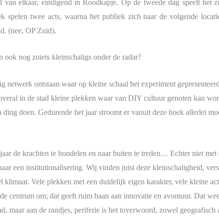
 van elkaar, eindigend in Roodkapje. Op de tweede dag speelt het z
k spelen twee acts, waarna het publiek zich naar de volgende locat
id. (nee, OP Zuid).
n ook nog zoiets kleinschaligs onder de radar?
dig netwerk ontstaan waar op kleine schaal het experiment gepresente
overal in de stad kleine plekken waar van DIY cultuur genoten kan worde
 hun ding doen. Gedurende het jaar stroomt er vanuit deze hoek allerlei 
r jaar de krachten te bundelen en naar buiten te treden… Echter niet me
ar een institutionalisering. Wij vinden juist deze kleinschaligheid, vers
 klimaat. Vele plekken met een duidelijk eigen karakter, vele kleine ac
ëerde centrum om; dat geeft ruim baan aan innovatie en avontuur. Dat we
ad, maar aan de randjes, periferie is het toverwoord, zowel geografisch