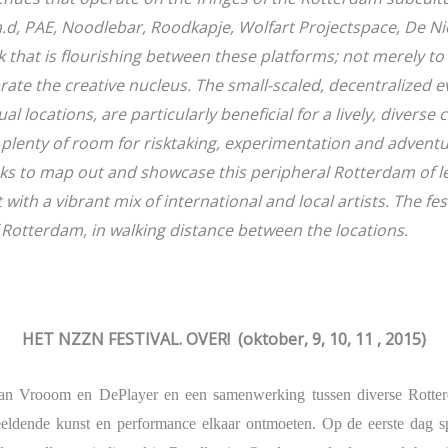
n B.a.d, PAE, Noodlebar, Roodkapje, Wolfart Pro
rk that is flourishing between these platforms; not merely 
te the creative nucleus. The small-scaled, decentralized ev
locations, are particularly beneficial for a lively, diverse c
s there is plenty of room for risktaking, exp
s to map out and showcase this peripheral Rotterdam of lef
ith a vibrant mix of international and local artists. The fest
 Rotterdam, in walking distance between the locations.
HET NZZN FESTIVAL. OVER!
(oktober, 9, 10, 11 , 2015)
f van Vrooom en DePlayer en een samenwerking tussen diverse Rotterd
eldende kunst en performance elkaar ontmoeten. Op de eerste dag sp