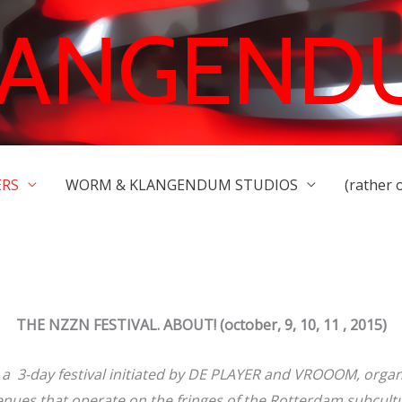
LANGEND
ERS
WORM & KLANGENDUM STUDIOS
(rather 
THE NZZN FESTIVAL. ABOUT! (october, 9, 10, 11 , 2015)
a 3-day festival initiated by DE PLAYER and VROOOM, organi
nues that operate on the fringes of the Rotterdam subcultu