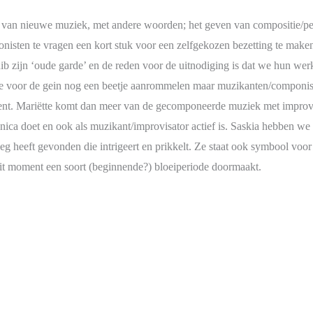
van nieuwe muziek, met andere woorden; het geven van compositie/p
isten te vragen een kort stuk voor een zelfgekozen bezetting te make
 zijn ‘oude garde’ en de reden voor de uitnodiging is dat we hun werk
die voor de gein nog een beetje aanrommelen maar muzikanten/componist
ent. Mariëtte komt dan meer van de gecomponeerde muziek met improv 
nica doet en ook als muzikant/improvisator actief is. Saskia hebben we
weg heeft gevonden die intrigeert en prikkelt. Ze staat ook symbool vo
dit moment een soort (beginnende?) bloeiperiode doormaakt.