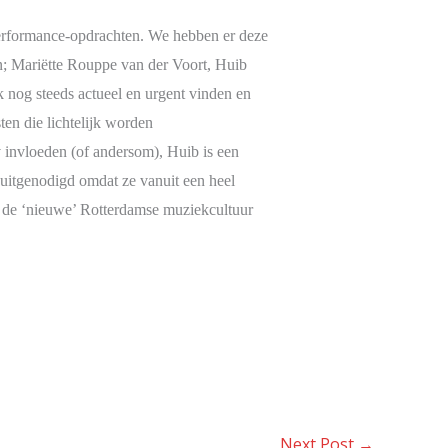
erformance-opdrachten. We hebben er deze
n; Mariëtte Rouppe van der Voort, Huib
 nog steeds actueel en urgent vinden en
en die lichtelijk worden
invloeden (of andersom), Huib is een
 uitgenodigd omdat ze vanuit een heel
or de ‘nieuwe’ Rotterdamse muziekcultuur
Next Post
→