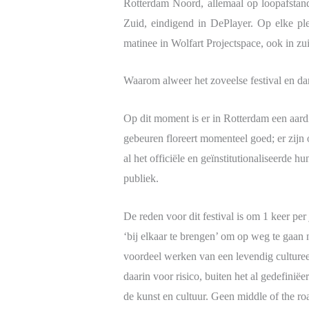
Rotterdam Noord, allemaal op loopafstand
Zuid, eindigend in DePlayer. Op elke ple
matinee in Wolfart Projectspace, ook in zu
Waarom alweer het zoveelse festival en da
Op dit moment is er in Rotterdam een aar
gebeuren floreert momenteel goed; er zijn 
al het officiële en geïnstitutionaliseerde
publiek.
De reden voor dit festival is om 1 keer pe
‘bij elkaar te brengen’ om op weg te gaan na
voordeel werken van een levendig cultureel
daarin voor risico, buiten het al gedefini
de kunst en cultuur. Geen middle of the ro