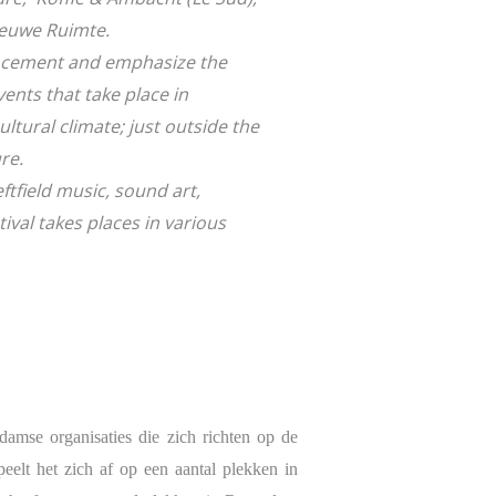
jectspace, De Nieuwe Ruimte.
to cement and emphasize the
ents that take place in
ultural climate; just outside the
erimentation and adventure.
tfield music, sound art,
ival takes places in various
amse organisaties die zich richten op de
eelt het zich af op een aantal plekken in