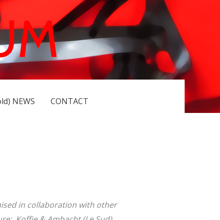
UM
old) NEWS
CONTACT
sed in collaboration with other
re; Koffie & Ambacht (Le Sud),