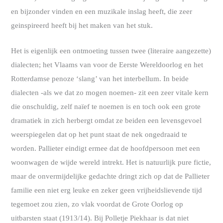
en bijzonder vinden en een muzikale inslag heeft, die zeer
geinspireerd heeft bij het maken van het stuk.
Het is eigenlijk een ontmoeting tussen twee (literaire aangezette)
dialecten; het Vlaams van voor de Eerste Wereldoorlog en het
Rotterdamse penoze ‘slang’ van het interbellum. In beide
dialecten -als we dat zo mogen noemen- zit een zeer vitale kern
die onschuldig, zelf naïef te noemen is en toch ook een grote
dramatiek in zich herbergt omdat ze beiden een levensgevoel
weerspiegelen dat op het punt staat de nek ongedraaid te
worden. Pallieter eindigt ermee dat de hoofdpersoon met een
woonwagen de wijde wereld intrekt. Het is natuurlijk pure fictie,
maar de onvermijdelijke gedachte dringt zich op dat de Pallieter
familie een niet erg leuke en zeker geen vrijheidslievende tijd
tegemoet zou zien, zo vlak voordat de Grote Oorlog op
uitbarsten staat (1913/14). Bij Polletje Piekhaar is dat niet